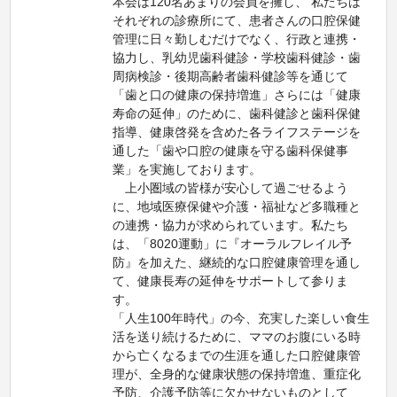
本会は120名あまりの会員を擁し、 私たちは
それぞれの診療所にて、患者さんの口腔保健
管理に日々勤しむだけでなく、行政と連携・
協力し、乳幼児歯科健診・学校歯科健診・歯
周病検診・後期高齢者歯科健診等を通じて
「歯と口の健康の保持増進」さらには「健康
寿命の延伸」のために、歯科健診と歯科保健
指導、健康啓発を含めた各ライフステージを
通した「歯や口腔の健康を守る歯科保健事
業」を実施しております。
上小圏域の皆様が安心して過ごせるよう
に、地域医療保健や介護・福祉など多職種と
の連携・協力が求められています。私たち
は、「8020運動」に『オーラルフレイル予
防』を加えた、継続的な口腔健康管理を通し
て、健康長寿の延伸をサポートして参りま
す。
「人生100年時代」の今、充実した楽しい食生
活を送り続けるために、ママのお腹にいる時
から亡くなるまでの生涯を通した口腔健康管
理が、全身的な健康状態の保持増進、重症化
予防、介護予防等に欠かせないものとして