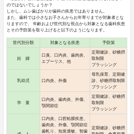
のではないでしょうか？
しかし、ムシ歯ばかりが歯科の疾患ではありません。
また、歯科では小さなお子さんからお年寄りまでが対象者とな
りますので、 年齢および世代別な視点から対象となる歯科疾患
とその予防策を取り上げると以下のようになります。
世代別分類
対象となる疾患
予防策
定期健診、砂糖摂
口臭、口内炎、歯肉炎、
妊 婦
取制限
エプーリス、他
ブラッシング
母乳保育、定期健
乳幼児
口内炎、外傷
診、砂糖摂取制限
ブラッシング
定期健診、砂糖摂
口内炎、歯肉炎、外傷、
学 童
取制限
顎関節症
ブラッシング
口内炎、口腔粘膜疾患、
歯肉炎、外傷、顎関節症
定期健診、砂糖摂
歯軋り、知覚過敏、智歯