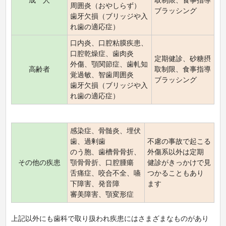
成 人
取制限、食事指導
周囲炎（おやしらず）
ブラッシング
歯牙欠損（ブリッジや入
れ歯の適応症）
口内炎、口腔粘膜疾患、
口腔乾燥症、歯肉炎
定期健診、砂糖摂
外傷、顎関節症、歯軋知
高齢者
取制限、食事指導
覚過敏、智歯周囲炎
ブラッシング
歯牙欠損（ブリッジや入
れ歯の適応症）
感染症、骨髄炎、埋伏
歯、過剰歯
不慮の事故で起こる
のう胞、歯槽骨骨折、
外傷系以外は定期
その他の疾患
顎骨骨折、口腔腫瘍
健診がきっかけで見
舌痛症、咬合不全、嚥
つかることもあり
下障害、発音障
ます
審美障害、顎変形症
上記以外にも歯科で取り扱われ疾患にはさまざまなものがあり