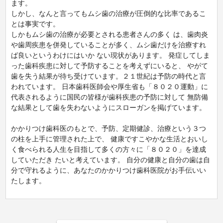
ます。
しかし、なんと言ってもムシ歯の治療が圧倒的な比率であるこ
とは事実です。
しかもムシ歯の治療が必要とされる患者さんの多く は、歯肉炎
や歯周疾患を併発していることが多く、ムシ歯だけを治療すれ
ば良いというわけにはいか ない現状があります。 発症してしま
った歯科疾患に対して予防することを考えずにいると、 やがて
歯を失う結果が待ち受けています。２１世紀は予防の時代と言
われています。 日本歯科医師会や厚生省も「８０２０運動」に
代表されるように国民の皆様が歯科疾患の予防に対して 無防備
な結果として歯を失わないようにスローガンを掲げています。
かかりつけ歯科医のもとで、予防、定期健診、治療という３つ
の柱を上手に管理された上で、 健康ですこやかな生活とおいし
く食べられる人生を目指して多くの方々に「８０２０」を達成
していただき たいと考えています。 自分の健康と自分の歯は自
分で守れるように、あなたのかかりつけ歯科医院がお手伝いい
たします。